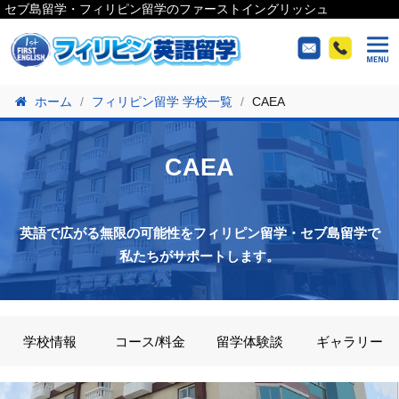
セブ島留学・フィリピン留学のファーストイングリッシュ
ホーム
フィリピン留学 学校一覧
CAEA
CAEA
英語で広がる無限の可能性をフィリピン留学・セブ島留学で
私たちがサポートします。
学校情報
コース/料金
留学体験談
ギャラリー