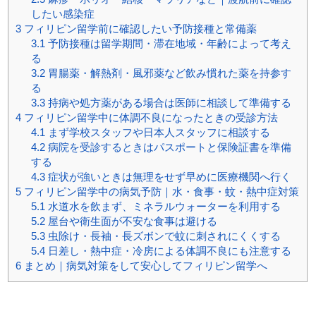
したい感染症
3
フィリピン留学前に確認したい予防接種と常備薬
3.1
予防接種は留学期間・滞在地域・年齢によって考え
る
3.2
胃腸薬・解熱剤・風邪薬など飲み慣れた薬を持参す
る
3.3
持病や処方薬がある場合は医師に相談して準備する
4
フィリピン留学中に体調不良になったときの受診方法
4.1
まず学校スタッフや日本人スタッフに相談する
4.2
病院を受診するときはパスポートと保険証書を準備
する
4.3
症状が強いときは無理をせず早めに医療機関へ行く
5
フィリピン留学中の病気予防｜水・食事・蚊・熱中症対策
5.1
水道水を飲まず、ミネラルウォーターを利用する
5.2
屋台や衛生面が不安な食事は避ける
5.3
虫除け・長袖・長ズボンで蚊に刺されにくくする
5.4
日差し・熱中症・冷房による体調不良にも注意する
6
まとめ｜病気対策をして安心してフィリピン留学へ