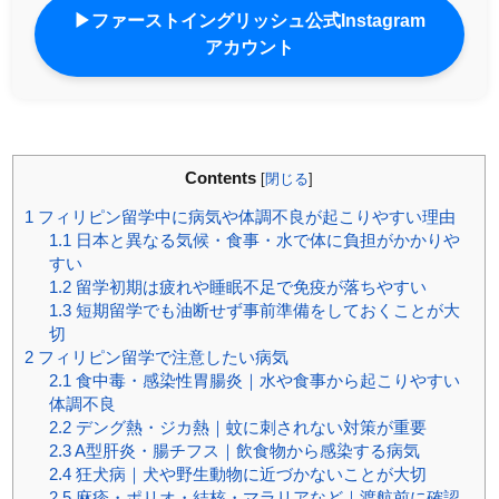
▶ファーストイングリッシュ公式Instagram
アカウント
Contents
[
閉じる
]
1
フィリピン留学中に病気や体調不良が起こりやすい理由
1.1
日本と異なる気候・食事・水で体に負担がかかりや
すい
1.2
留学初期は疲れや睡眠不足で免疫が落ちやすい
1.3
短期留学でも油断せず事前準備をしておくことが大
切
2
フィリピン留学で注意したい病気
2.1
食中毒・感染性胃腸炎｜水や食事から起こりやすい
体調不良
2.2
デング熱・ジカ熱｜蚊に刺されない対策が重要
2.3
A型肝炎・腸チフス｜飲食物から感染する病気
2.4
狂犬病｜犬や野生動物に近づかないことが大切
2.5
麻疹・ポリオ・結核・マラリアなど｜渡航前に確認