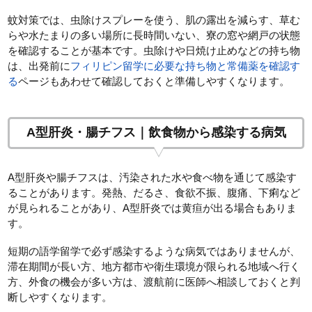
蚊対策では、虫除けスプレーを使う、肌の露出を減らす、草む
らや水たまりの多い場所に長時間いない、寮の窓や網戸の状態
を確認することが基本です。虫除けや日焼け止めなどの持ち物
は、出発前に
フィリピン留学に必要な持ち物と常備薬を確認す
る
ページもあわせて確認しておくと準備しやすくなります。
A型肝炎・腸チフス｜飲食物から感染する病気
A型肝炎や腸チフスは、汚染された水や食べ物を通じて感染す
ることがあります。発熱、だるさ、食欲不振、腹痛、下痢など
が見られることがあり、A型肝炎では黄疸が出る場合もありま
す。
短期の語学留学で必ず感染するような病気ではありませんが、
滞在期間が長い方、地方都市や衛生環境が限られる地域へ行く
方、外食の機会が多い方は、渡航前に医師へ相談しておくと判
断しやすくなります。