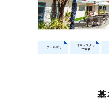
日本人スタッ
プール有り
フ常駐
基