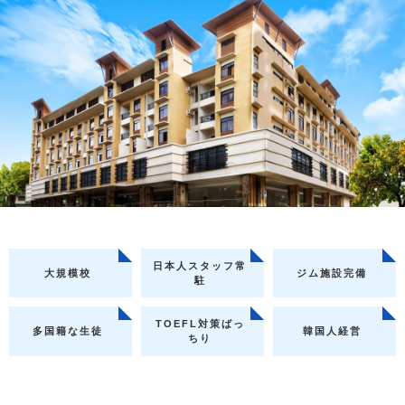
日本人スタッフ常
大規模校
ジム施設完備
駐
TOEFL対策ばっ
多国籍な生徒
韓国人経営
ちり