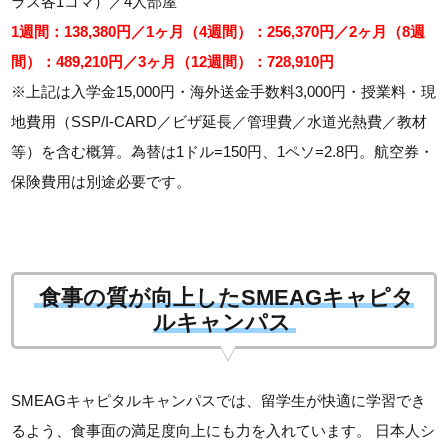
ラス各1コマ）／4人部屋
1週間：138,380円／1ヶ月（4週間）：256,370円／2ヶ月（8週
間）：489,210円／3ヶ月（12週間）：728,910円
※上記は入学金15,000円・海外送金手数料3,000円・授業料・現
地費用（SSP/I-CARD／ビザ延長／管理費／水道光熱費／教材
等）を含む概算。為替は1ドル=150円、1ペソ=2.8円。航空券・
保険費用は別途必要です。
食事の質が向上したSMEAGキャピタ
ルキャンパス
SMEAGキャピタルキャンパスでは、留学生が快適に学習でき
るよう、食事面の満足度向上にも力を入れています。 日本人シ