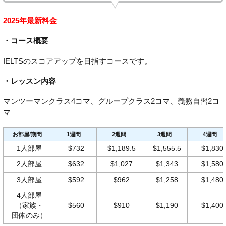
2025年最新料金
・コース概要
IELTSのスコアアップを目指すコースです。
・レッスン内容
マンツーマンクラス4コマ、グループクラス2コマ、義務自習2コ
マ
お部屋/期間
1週間
2週間
3週間
4週間
1人部屋
$732
$1,189.5
$1,555.5
$1,830
2人部屋
$632
$1,027
$1,343
$1,580
3人部屋
$592
$962
$1,258
$1,480
4人部屋
（家族・
$560
$910
$1,190
$1,400
団体のみ）