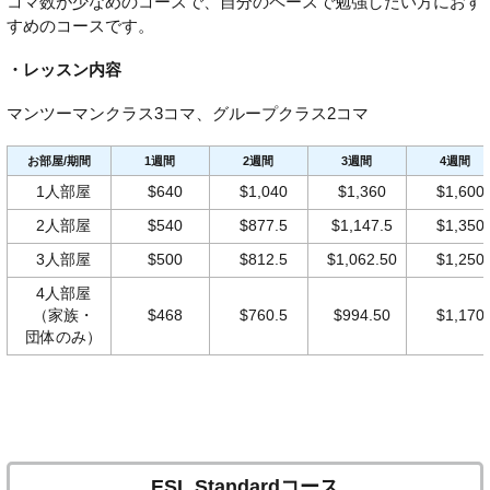
コマ数が少なめのコースで、自分のペースで勉強したい方におす
すめのコースです。
・レッスン内容
マンツーマンクラス3コマ、グループクラス2コマ
お部屋/期間
1週間
2週間
3週間
4週間
1人部屋
$640
$1,040
$1,360
$1,600
2人部屋
$540
$877.5
$1,147.5
$1,350
3人部屋
$500
$812.5
$1,062.50
$1,250
4人部屋
（家族・
$468
$760.5
$994.50
$1,170
団体のみ）
ESL Standardコース