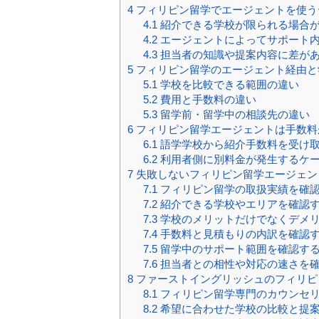
4
フィリピン留学でエージェントを使う
4.1
紹介できる学校が限られる場合
4.2
エージェントによってサポート
4.3
担当者の知識や提案内容に差が
5
フィリピン留学のエージェント経由と
5.1
学校を比較できる範囲の違い
5.2
費用と手数料の違い
5.3
留学前・留学中の相談先の違い
6
フィリピン留学エージェントは手数料
6.1
語学学校から紹介手数料を受け
6.2
利用者側に別料金が発生するケ
7
失敗しないフィリピン留学エージェン
7.1
フィリピン留学の取扱実績を確
7.2
紹介できる学校やエリアを確認
7.3
学校のメリットだけでなくデメ
7.4
手数料と見積もりの内訳を確認
7.5
留学中のサポート範囲を確認す
7.6
担当者との相性や対応の速さを
8
ファーストイングリッシュのフィリピ
8.1
フィリピン留学専門のカウンセ
8.2
希望に合わせた学校の比較と提