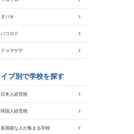
ダバオ
バコロド
ドゥマゲテ
タイプ別で学校を探す
日本人経営校
韓国人経営校
多国籍な人が集まる学校