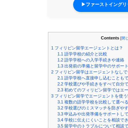
▶ファーストイングリッ
Contents
[
閉
1
フィリピン留学エージェントとは？
1.1
語学学校の紹介と比較
1.2
語学学校への入学手続きや連絡
1.3
出発前の準備と留学中のサポー
2
フィリピン留学はエージェントなしで
2.1
語学学校へ直接申し込むことも
2.2
学校選びや手続きをすべて自分
2.3
初めてのフィリピン留学ではエ
3
フィリピン留学でエージェントを使う
3.1
複数の語学学校を比較して選べ
3.2
学校選びのミスマッチを防ぎや
3.3
申込みや出発準備をサポートし
3.4
学校に伝えにくいことを相談で
3.5
留学中のトラブルについて相談