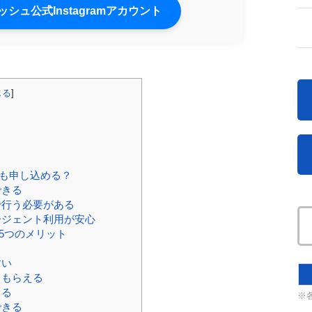
シュ公式Instagramアカウント
じる
]
ト
も申し込める？
できる
で行う必要がある
ージェント利用が安心
5つのメリット
る
すい
てもらえる
きる
※
できる