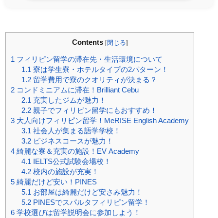
Contents
[
閉じる
]
1
フィリピン留学の滞在先・生活環境について
1.1
寮は学生寮・ホテルタイプの2パターン！
1.2
留学費用で寮のクオリティが決まる？
2
コンドミニアムに滞在！Brilliant Cebu
2.1
充実したジムが魅力！
2.2
親子でフィリピン留学にもおすすめ！
3
大人向けフィリピン留学！MeRISE English Academy
3.1
社会人が集まる語学学校！
3.2
ビジネスコースが魅力！
4
綺麗な寮＆充実の施設！EV Academy
4.1
IELTS公式試験会場校！
4.2
校内の施設が充実！
5
綺麗だけど安い！PINES
5.1
お部屋は綺麗だけど安さみ魅力！
5.2
PINESでスパルタフィリピン留学！
6
学校選びは留学説明会に参加しよう！