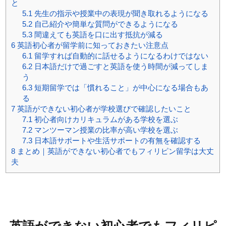
と
5.1
先生の指示や授業中の表現が聞き取れるようになる
5.2
自己紹介や簡単な質問ができるようになる
5.3
間違えても英語を口に出す抵抗が減る
6
英語初心者が留学前に知っておきたい注意点
6.1
留学すれば自動的に話せるようになるわけではない
6.2
日本語だけで過ごすと英語を使う時間が減ってしま
う
6.3
短期留学では「慣れること」が中心になる場合もあ
る
7
英語ができない初心者が学校選びで確認したいこと
7.1
初心者向けカリキュラムがある学校を選ぶ
7.2
マンツーマン授業の比率が高い学校を選ぶ
7.3
日本語サポートや生活サポートの有無を確認する
8
まとめ｜英語ができない初心者でもフィリピン留学は大丈
夫