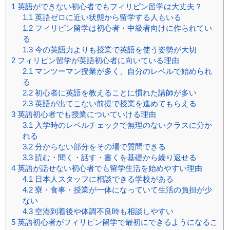
1
英語ができない初心者でもフィリピン留学は大丈夫？
1.1
英語ゼロに近い状態から留学する人もいる
1.2
フィリピン留学は初心者・中級者向けに作られてい
る
1.3
今の英語力よりも授業で英語を使う姿勢が大切
2
フィリピン留学が英語初心者に向いている理由
2.1
マンツーマン授業が多く、自分のレベルで始められ
る
2.2
初心者に英語を教えることに慣れた講師が多い
2.3
英語が出てこない前提で授業を進めてもらえる
3
英語初心者でも授業についていける理由
3.1
入学時のレベルチェックで無理のないクラスに分か
れる
3.2
分からない部分をその場で質問できる
3.3
読む・聞く・話す・書くを基礎から繰り返せる
4
英語が話せない初心者でも留学生活を始めやすい理由
4.1
日本人スタッフに相談できる学校がある
4.2
寮・食事・授業が一体になっていて生活の負担が少
ない
4.3
空港到着後や体調不良時も相談しやすい
5
英語初心者がフィリピン留学で最初にできるようになるこ