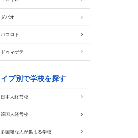
ダバオ
バコロド
ドゥマゲテ
タイプ別で学校を探す
日本人経営校
韓国人経営校
多国籍な人が集まる学校