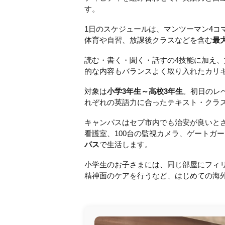
す。
1日のスケジュールは、マンツーマン4コ
体育や自習、放課後クラスなどを含む
最
読む・書く・聞く・話すの4技能に加え、
的な内容もバランスよく取り入れたカリ
対象は
小学3年生～高校3年生
。初日のレ
れぞれの英語力に合ったテキスト・クラスで
キャンパスはセブ市内でも治安が良いとさ
看護室、100台の監視カメラ、ゲートガ
パス
で生活します。
小学生のお子さまには、同じ部屋にフィ
精神面のケアを行うなど、はじめての海