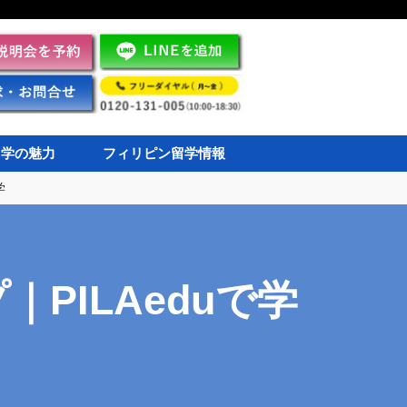
留学の魅力
フィリピン留学情報
学
PILAeduで学