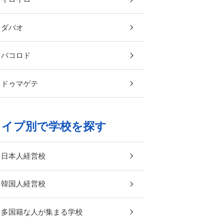
ダバオ
バコロド
ドゥマゲテ
タイプ別で学校を探す
日本人経営校
韓国人経営校
多国籍な人が集まる学校