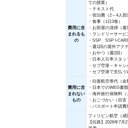
ての授業）
・テキスト代
・宿泊費（2～4人部
・食事（1日3食）
費用に含
・お部屋の清掃（週
まれるも
・ランドリーサービ
の
・SSP、SSP I-
・週1回の屋外アク
・おやつ（週2回）
・日本人引率スタッ
・セブ空港～キャン
・セブ空港で支払うWE
・往復航空券代（金
費用に含
・日本でのWEG書
まれない
・海外旅行保険料（
もの
・おこづかい（目安 
・パスポート申請費
フィリピン航空（成
【往路】2026年7月27