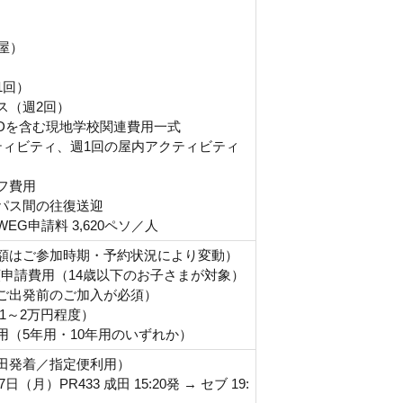
屋）
1回）
ス（週2回）
CARDを含む現地学校関連費用一式
ティビティ、週1回の屋内アクティビティ
フ費用
パス間の往復送迎
G申請料 3,620ペソ／人
額はご参加時期・予約状況により変動）
類申請費用（14歳以下のお子さまが対象）
ご出発前のご加入が必須）
1～2万円程度）
用（5年用・10年用のいずれか）
田発着／指定便利用）
日（月）PR433 成田 15:20発 → セブ 19: