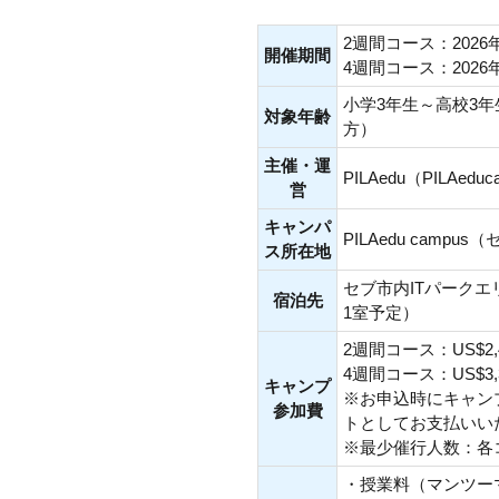
2週間コース：2026
開催期間
4週間コース：2026
小学3年生～高校3
対象年齢
方）
主催・運
PILAedu（PILAeduc
営
キャンパ
PILAedu campu
ス所在地
セブ市内ITパーク
宿泊先
1室予定）
2週間コース：US$2,
4週間コース：US$3,
キャンプ
※お申込時にキャンプ
参加費
トとしてお支払いい
※最少催行人数：各
・授業料（マンツー