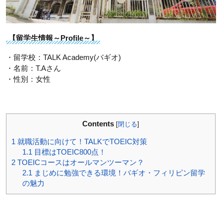
【留学生情報～Profile～】
・留学校：TALK Academy(バギオ)
・名前：T.Aさん
・性別：女性
Contents
[
閉じる
]
1
就職活動に向けて！TALKでTOEIC対策
1.1
目標はTOEIC800点！
2
TOEICコースはオールマンツーマン？
2.1
まじめに勉強できる環境！バギオ・フィリピン留学
の魅力