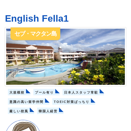
English Fella1
セブ・マクタン島
大規模校
プール有り
日本人スタッフ常駐
意識の高い留学仲間
TOEIC対策ばっちり
厳しい校風
韓国人経営