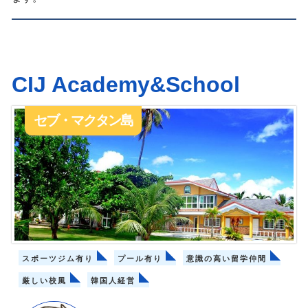
CIJ Academy&School
セブ・マクタン島
スポーツジム有り
プール有り
意識の高い留学仲間
厳しい校風
韓国人経営