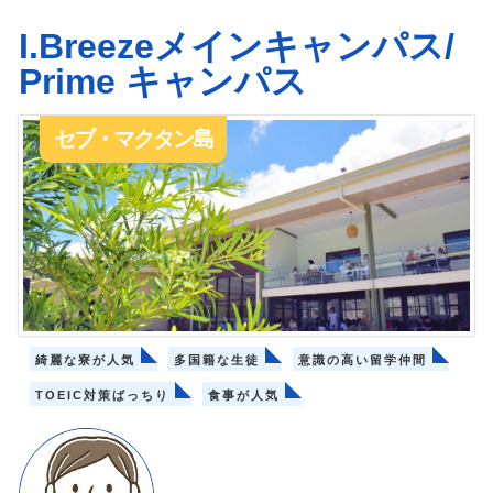
I.Breezeメインキャンパス/
Prime キャンパス
セブ・マクタン島
綺麗な寮が人気
多国籍な生徒
意識の高い留学仲間
TOEIC対策ばっちり
食事が人気