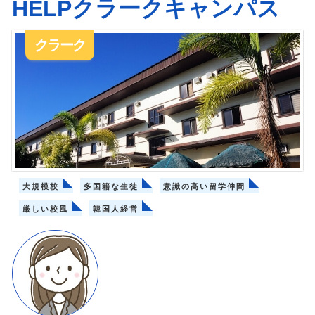
HELPクラークキャンパス
クラーク
大規模校
多国籍な生徒
意識の高い留学仲間
厳しい校風
韓国人経営