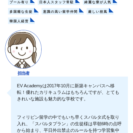
プール有り
日本人スタッフ常駐
綺麗な寮が人気
多国籍な生徒
意識の高い留学仲間
厳しい校風
韓国人経営
担当者
EV Academyは2017年10月に新築キャンパスへ移
転！優れたカリキュラムはもちろんですが、とても
きれいな施設も魅力的な学校です。
フィリピン留学の中でもいち早くスパルタ式を取り
入れ、「スパルタプラン」の生徒様は早朝6時の点呼
から始まり、平日外出禁止のルールを持つ学習集中