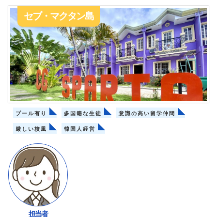
セブ・マクタン島
プール有り
多国籍な生徒
意識の高い留学仲間
厳しい校風
韓国人経営
担当者