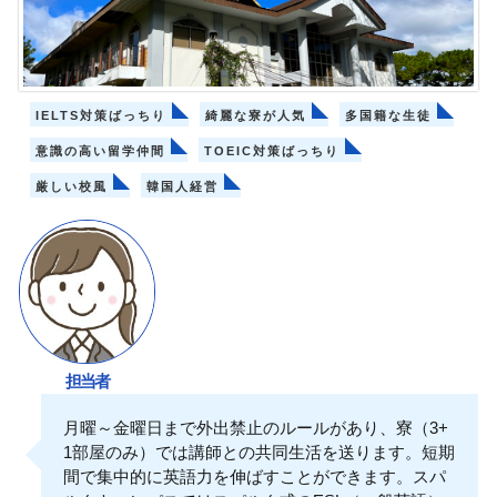
IELTS対策ばっちり
綺麗な寮が人気
多国籍な生徒
意識の高い留学仲間
TOEIC対策ばっちり
厳しい校風
韓国人経営
担当者
月曜～金曜日まで外出禁止のルールがあり、寮（3+
1部屋のみ）では講師との共同生活を送ります。短期
間で集中的に英語力を伸ばすことができます。スパ