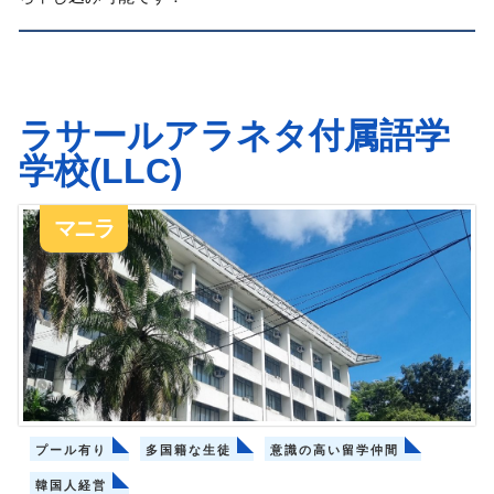
ラサールアラネタ付属語学
学校(LLC)
マニラ
プール有り
多国籍な生徒
意識の高い留学仲間
韓国人経営