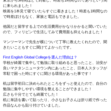
東京から5時間ほどで到着し、時差も1時間なのであっという間
に来られました！
映画を1本見て寝ていたらすぐに着きました！時差も1時間なの
で時差ぼけもなく、家族と電話もできました。
他国だと留学する上での生活費用がかなりかかると聞いていた
ので、フィリピンで生活してみて費用面も抑えられました！
マンツーマンで先生が横について丁寧に教えたくれたので、聞
きたいこともすぐに聞けてよかったです。
First English Global Collegeを選んだ理由は？
学校が綺麗で集中して勉強に取り組めると思ったこと、治安が
良いマクタンニュータウン内にあったこと、日本人スタッフが
常駐で困った時にすぐに聞ける環境があった事です！
机は留学初日に決められたところをずっと使えたので、自分の
勉強に集中しやすい環境を整えることができました！
広さも十分でとても綺麗でした！
机に単語を書いて貼ったり、小さなお子さんは折り紙で作った
作品なんかも貼り付けていました。